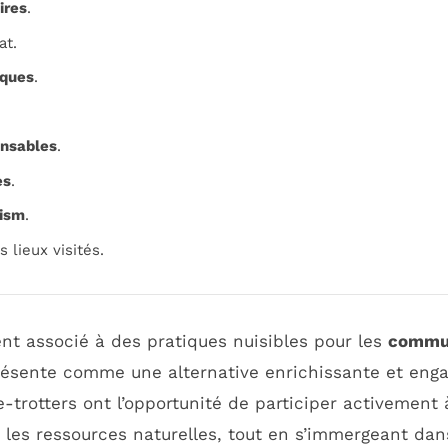
ires
.
at.
iques
.
nsables
.
es
.
rism
.
s lieux visités.
nt associé à des pratiques nuisibles pour les
commun
ésente comme une alternative enrichissante et enga
-trotters ont l’opportunité de participer activement 
 les ressources naturelles, tout en s’immergeant da