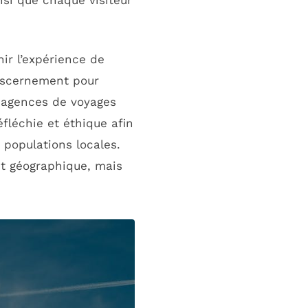
si que chaque visiteur
r l’expérience de
 discernement pour
s agences de voyages
fléchie et éthique afin
 populations locales.
nt géographique, mais