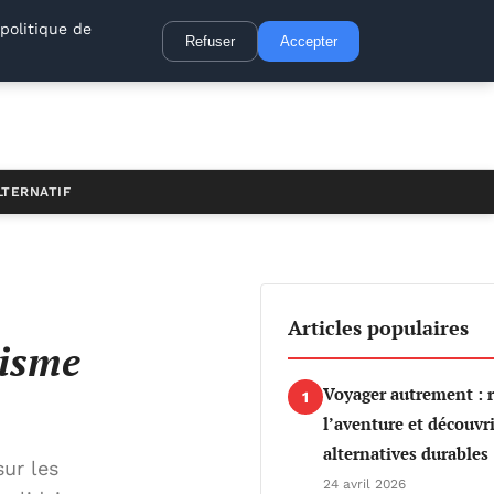
politique de
Refuser
Accepter
LTERNATIF
Articles populaires
risme
Voyager autrement : 
1
l’aventure et découvri
alternatives durables
ur les
24 avril 2026