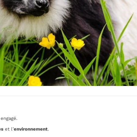
 engagé.
es
et l’
environnement
.