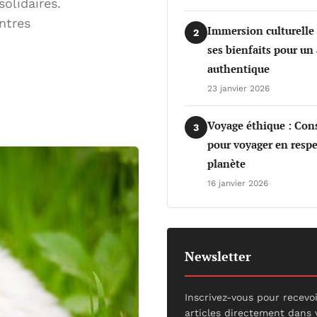
olidaires.
ntres
Immersion culturelle
2
ses bienfaits pour un
authentique
23 janvier 2026
Voyage éthique : Cons
3
pour voyager en respe
planète
16 janvier 2026
Newsletter
Inscrivez-vous pour recevo
articles directement dans 