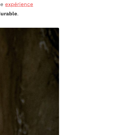
ne
expérience
urable
.