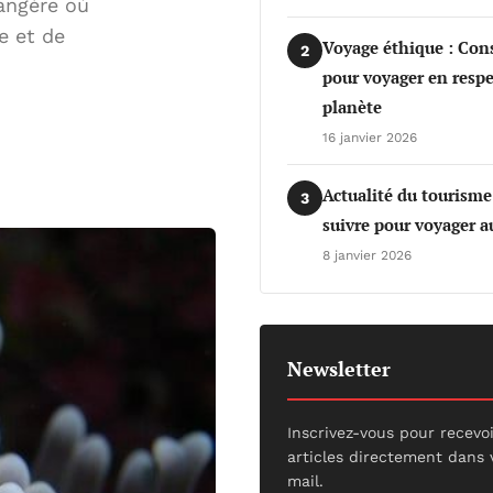
angère où
e et de
Voyage éthique : Cons
2
pour voyager en respe
planète
16 janvier 2026
Actualité du tourisme
3
suivre pour voyager 
8 janvier 2026
Newsletter
Inscrivez-vous pour recevo
articles directement dans 
mail.