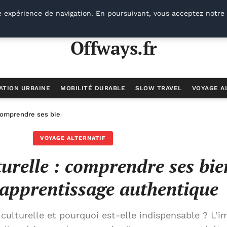
e expérience de navigation. En poursuivant, vous acceptez notre 
Offways.fr
ATION URBAINE
MOBILITÉ DURABLE
SLOW TRAVEL
VOYAGE A
comprendre ses bienfaits pour un apprentissage authentique
VOYAGE ALTERNATIF
urelle : comprendre ses bie
apprentissage authentique
culturelle et pourquoi est-elle indispensable ? L’