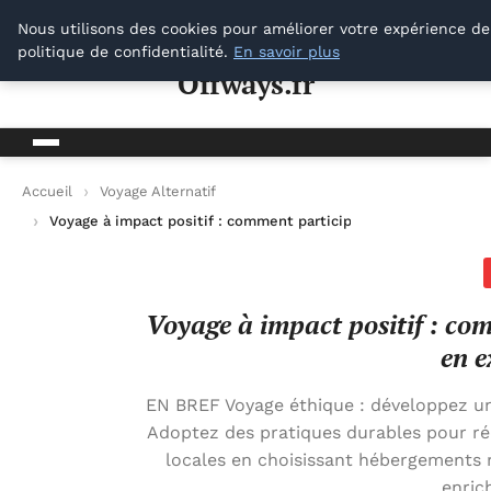
Offways.fr
Nous utilisons des cookies pour améliorer votre expérience de
politique de confidentialité.
En savoir plus
Offways.fr
Accueil
Voyage Alternatif
Voyage à impact positif : comment participer au développeme
Voyage à impact positif : co
en e
EN BREF Voyage éthique : développez u
Adoptez des pratiques durables pour ré
locales en choisissant hébergements r
enric