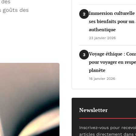
 des
es goûts des
Immersion culturelle
2
ses bienfaits pour un
authentique
23 janvier 2026
Voyage éthique : Cons
3
pour voyager en respe
planète
16 janvier 2026
Newsletter
Inscrivez-vous pour recevo
articles directement dans 