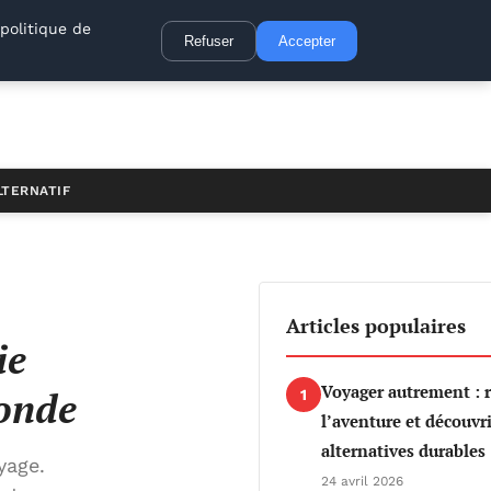
politique de
Refuser
Accepter
LTERNATIF
Articles populaires
ie
Voyager autrement : 
monde
1
l’aventure et découvri
alternatives durables
yage.
24 avril 2026