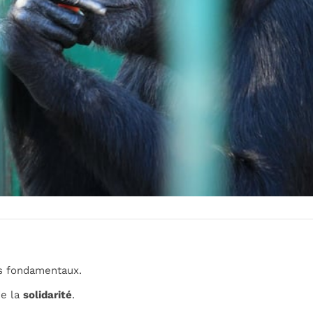
es fondamentaux.
e la
solidarité
.