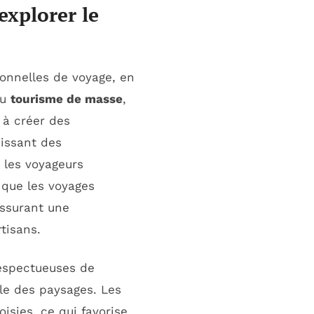
explorer le
onnelles de voyage, en
au
tourisme de masse
,
 à créer des
sissant des
 les voyageurs
que les voyages
assurant une
rtisans.
respectueuses de
lle des paysages. Les
isies, ce qui favorise