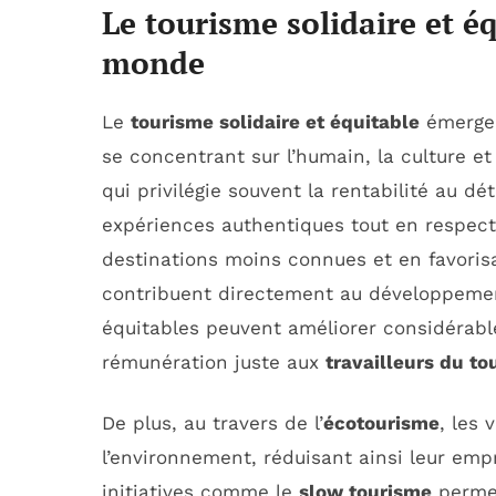
Le tourisme solidaire et é
monde
Le
tourisme solidaire et équitable
émerge 
se concentrant sur l’humain, la culture e
qui privilégie souvent la rentabilité au d
expériences authentiques tout en respec
destinations moins connues et en favorisa
contribuent directement au développemen
équitables peuvent améliorer considérable
rémunération juste aux
travailleurs du to
De plus, au travers de l’
écotourisme
, les
l’environnement, réduisant ainsi leur emp
initiatives comme le
slow tourisme
permet