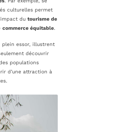
es
. Par exemple, se
és culturelles permet
l’impact du
tourisme de
e
commerce équitable
.
plein essor, illustrent
seulement découvrir
 des populations
ir d’une attraction à
es.