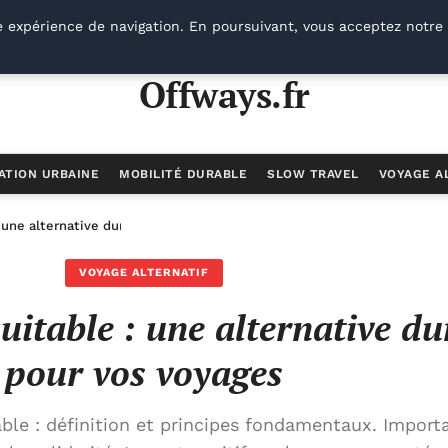
e expérience de navigation. En poursuivant, vous acceptez notre 
Offways.fr
ATION URBAINE
MOBILITÉ DURABLE
SLOW TRAVEL
VOYAGE A
 une alternative durable pour vos voyages
VOYAGE ALTERNATIF
uitable : une alternative du
pour vos voyages
le : définition et principes fondamentaux. Import