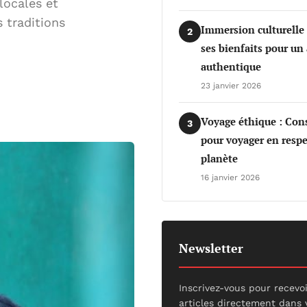
locales et
 traditions
Immersion culturelle
2
ses bienfaits pour un
authentique
23 janvier 2026
Voyage éthique : Cons
3
pour voyager en respe
planète
16 janvier 2026
Newsletter
Inscrivez-vous pour recevo
articles directement dans 