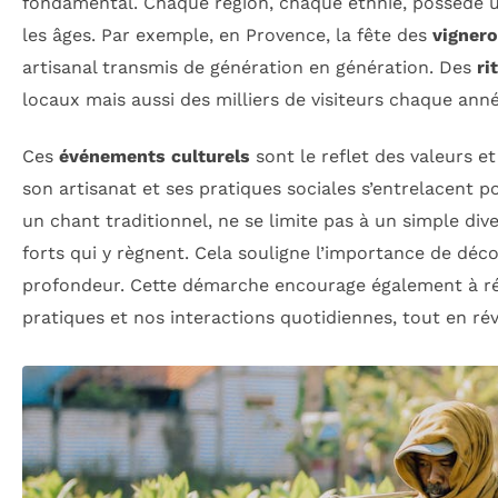
fondamental. Chaque région, chaque ethnie, possède un
les âges. Par exemple, en Provence, la fête des
vigner
artisanal transmis de génération en génération. Des
ri
locaux mais aussi des milliers de visiteurs chaque ann
Ces
événements culturels
sont le reflet des valeurs et
son artisanat et ses pratiques sociales s’entrelacent 
un chant traditionnel, ne se limite pas à un simple di
forts qui y règnent. Cela souligne l’importance de déc
profondeur. Cette démarche encourage également à réfl
pratiques et nos interactions quotidiennes, tout en r