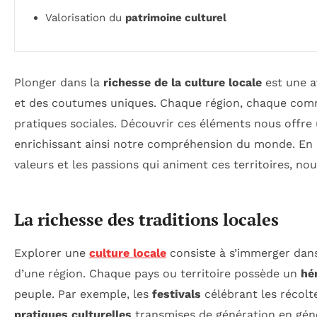
Valorisation du
patrimoine culturel
Plonger dans la
richesse de la culture locale
est une a
et des coutumes uniques. Chaque région, chaque commu
pratiques sociales. Découvrir ces éléments nous offre 
enrichissant ainsi notre compréhension du monde. En 
valeurs et les passions qui animent ces territoires, nous
La richesse des traditions locales
Explorer une
culture locale
consiste à s’immerger da
d’une région. Chaque pays ou territoire possède un
hé
peuple. Par exemple, les
festivals
célébrant les récolte
pratiques culturelles
transmises de génération en gén