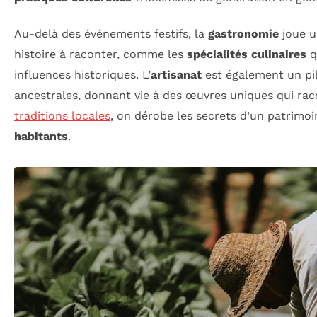
Au-delà des événements festifs, la
gastronomie
joue u
histoire à raconter, comme les
spécialités culinaires
qu
influences historiques. L’
artisanat
est également un pil
ancestrales, donnant vie à des œuvres uniques qui rac
traditions locales
, on dérobe les secrets d’un patrimo
habitants
.