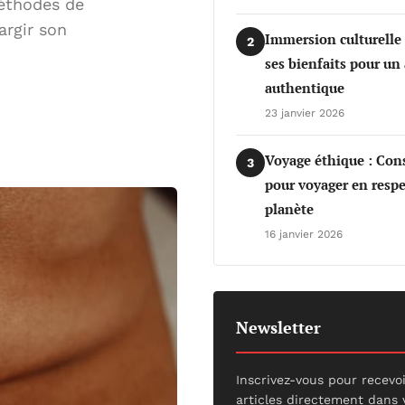
méthodes de
argir son
Immersion culturelle
2
ses bienfaits pour un
authentique
23 janvier 2026
Voyage éthique : Cons
3
pour voyager en respe
planète
16 janvier 2026
Newsletter
Inscrivez-vous pour recevo
articles directement dans 