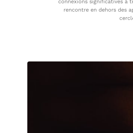
connexions significatives à 
rencontre en dehors des app
cercl