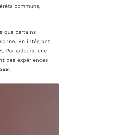
térêts communs,
rs que certains
rsonne. En intégrant
. Par ailleurs, une
ent des expériences
iaux
.