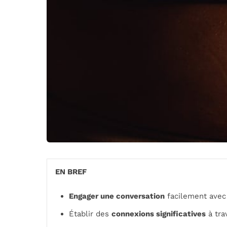
EN BREF
Engager une conversation
facilement avec 
Établir des
connexions significatives
à tra