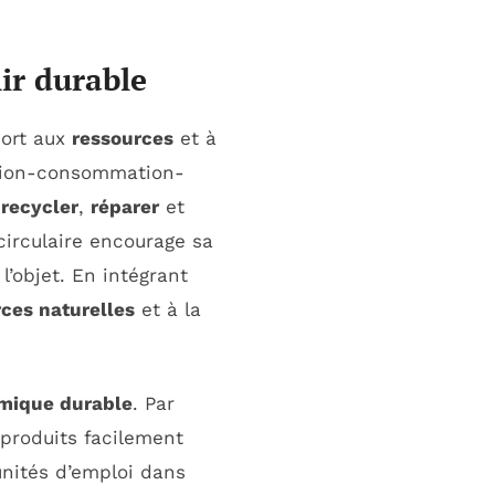
ir durable
port aux
ressources
et à
ction-consommation-
,
recycler
,
réparer
et
circulaire encourage sa
’objet. En intégrant
rces naturelles
et à la
mique durable
. Par
produits facilement
unités d’emploi dans