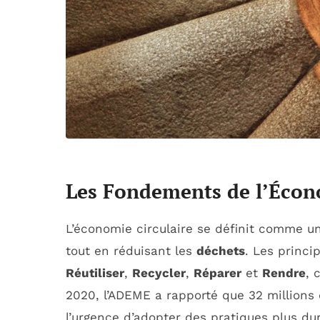
Les Fondements de l’Écono
L’économie circulaire se définit comme u
tout en réduisant les
déchets
. Les princi
Réutiliser
,
Recycler
,
Réparer
et
Rendre
, 
2020, l’ADEME a rapporté que 32 millions
l’urgence d’adopter des pratiques plus du