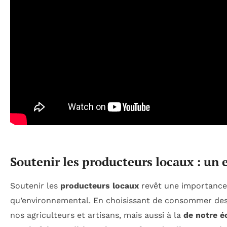
Soutenir les producteurs locaux : u
Soutenir les
producteurs locaux
revêt une importance 
qu’environnemental. En choisissant de consommer des
nos agriculteurs et artisans, mais aussi à la
de notre é