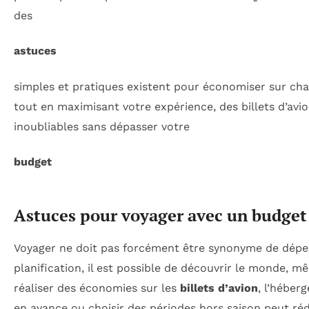
des
astuces
simples et pratiques existent pour économiser sur c
tout en maximisant votre expérience, des billets d’av
inoubliables sans dépasser votre
budget
Astuces pour voyager avec un budget
Voyager ne doit pas forcément être synonyme de dépe
planification, il est possible de découvrir le monde, 
réaliser des économies sur les
billets d’avion
, l’héber
en avance ou choisir des périodes hors saison peut ré