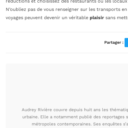
réductions et choisissez des restaurants où les locau
N’oubliez pas de vous renseigner sur les transports en
voyages peuvent devenir un véritable
plaisir
sans mettr
Partager :
Audrey Rivière couvre depuis huit ans les thématiqu
urbaine. Elle a notamment publié des reportages s
métropoles contemporaines. Ses enquêtes s’at