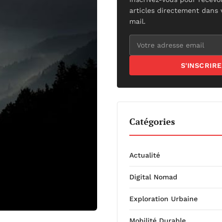
articles directement dans 
mail.
S'INSCRIRE
Catégories
Actualité
Digital Nomad
Exploration Urbaine
Mobilité Durable