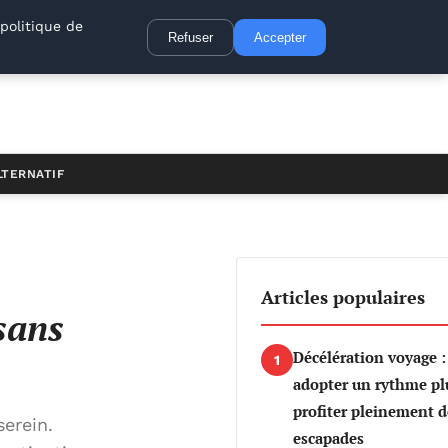
politique de
Refuser
Accepter
LTERNATIF
Articles populaires
sans
Décélération voyage
1
adopter un rythme plu
profiter pleinement d
erein.
escapades