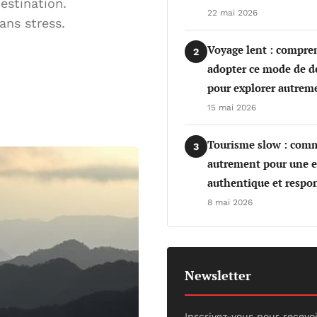
estination.
22 mai 2026
ans stress.
Voyage lent : compre
2
adopter ce mode de 
pour explorer autrem
15 mai 2026
Tourisme slow : com
3
autrement pour une e
authentique et respo
8 mai 2026
Newsletter
Inscrivez-vous pour recevo