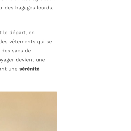
r des bagages lourds,
t le départ, en
 des vêtements qui se
r des sacs de
oyager devient une
ant une
sérénité