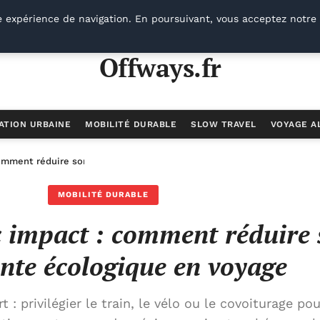
e expérience de navigation. En poursuivant, vous acceptez notre 
Offways.fr
ATION URBAINE
MOBILITÉ DURABLE
SLOW TRAVEL
VOYAGE A
comment réduire son empreinte écologique en voyage
MOBILITÉ DURABLE
 impact : comment réduire
nte écologique en voyage
: privilégier le train, le vélo ou le covoiturage pou