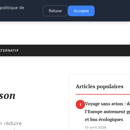
politique de
Refuser
Accepter
LTERNATIF
Articles populaires
 son
Voyage sans avion : d
1
l’Europe autrement gr
et bus écologiques
r réduire
10 avril 2026