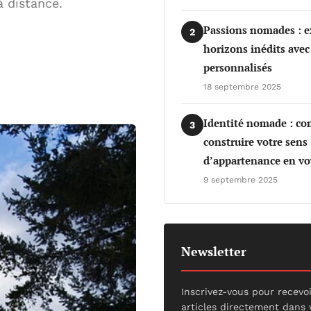
à distance.
Passions nomades : e
2
horizons inédits avec
personnalisés
18 septembre 2025
Identité nomade : c
3
construire votre sens
d’appartenance en vo
9 septembre 2025
Newsletter
Inscrivez-vous pour recevo
articles directement dans 