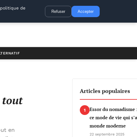
politique de
Refuser
Accepter
LTERNATIF
Articles populaires
 tout
Essor du nomadisme 
1
ce mode de vie qui s’
monde moderne
out en
22 septembre 2025