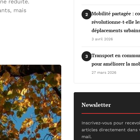
ne réduite.
ants, mais
Mobilité partagée : 
2
révolutionne-t-elle le
déplacements urbains
3 avril 2026
Transport en commun 
3
pour améliorer la mob
27 mars 2026
Newsletter
Inscrivez-vous pour recevo
articles directement dans 
mail.