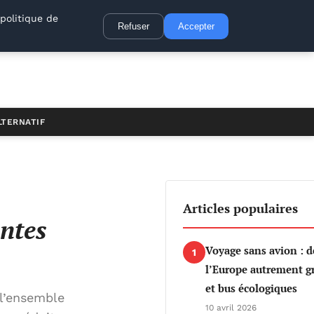
politique de
Refuser
Accepter
LTERNATIF
Articles populaires
ntes
Voyage sans avion : d
1
l’Europe autrement gr
et bus écologiques
l’ensemble
10 avril 2026