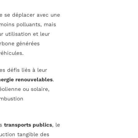
e se déplacer avec une
moins polluants, mais
 utilisation et leur
arbone générées
véhicules.
es défis liés à leur
nergie renouvelables
.
éolienne ou solaire,
ombustion
es
transports publics
, le
uction tangible des