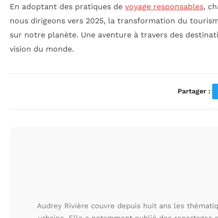
En adoptant des pratiques de
voyage responsables
, c
nous dirigeons vers 2025, la transformation du tourisme
sur notre planète. Une aventure à travers des destina
vision du monde.
Partager :
Audrey Rivière couvre depuis huit ans les thématiqu
urbaine. Elle a notamment publié des reportages s