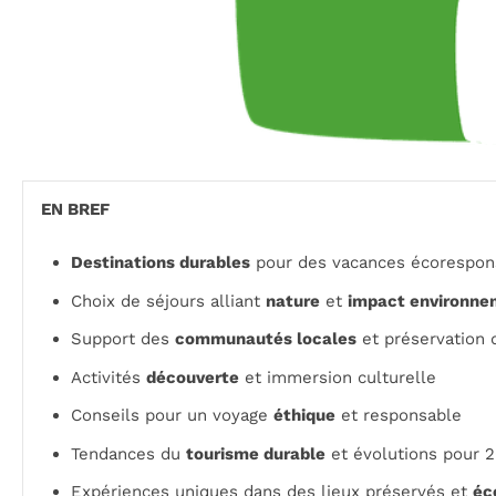
EN BREF
Destinations durables
pour des vacances écorespon
Choix de séjours alliant
nature
et
impact environne
Support des
communautés locales
et préservation
Activités
découverte
et immersion culturelle
Conseils pour un voyage
éthique
et responsable
Tendances du
tourisme durable
et évolutions pour 
Expériences uniques dans des lieux préservés et
éc