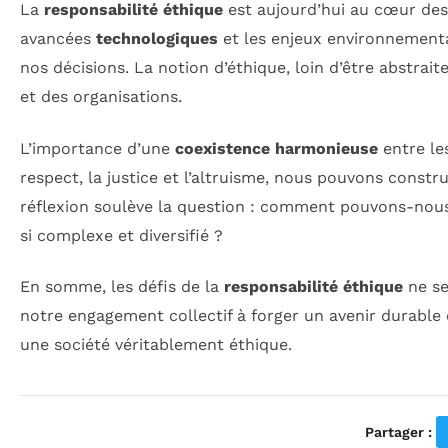
La
responsabilité éthique
est aujourd’hui au cœur de
avancées
technologiques
et les enjeux environnementa
nos décisions. La notion d’éthique, loin d’être abstrait
et des organisations.
L’importance d’une
coexistence harmonieuse
entre le
respect, la justice et l’altruisme, nous pouvons constr
réflexion soulève la question : comment pouvons-nous
si complexe et diversifié ?
En somme, les défis de la
responsabilité éthique
ne se
notre engagement collectif à forger un avenir durabl
une société véritablement éthique.
Partager :