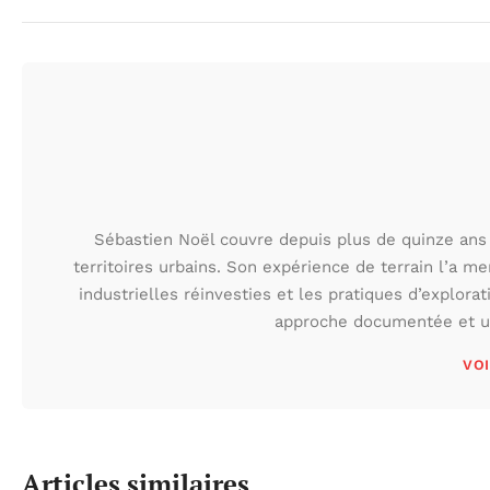
Sébastien Noël couvre depuis plus de quinze ans 
territoires urbains. Son expérience de terrain l’a m
industrielles réinvesties et les pratiques d’explora
approche documentée et une
VOI
Articles similaires