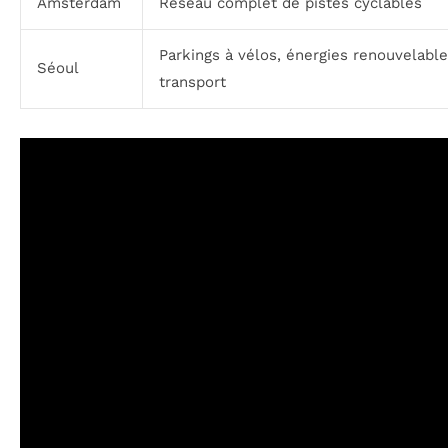
Amsterdam
Réseau complet de pistes cyclables
Parkings à vélos, énergies renouvelable
Séoul
transport