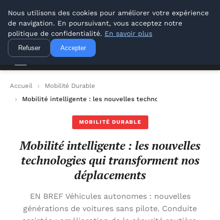
Offways.fr
Nous utilisons des cookies pour améliorer votre expérience
de navigation. En poursuivant, vous acceptez notre
Offways.fr
politique de confidentialité.
En savoir plus
Refuser
Accepter
Accueil
Mobilité Durable
Mobilité intelligente : les nouvelles technologies qui transf
MOBILITÉ DURABLE
Mobilité intelligente : les nouvelles
technologies qui transforment nos
déplacements
EN BREF Véhicules autonomes : nouvelles
générations de voitures sans pilote. Conduite