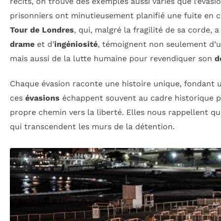
récits, on trouve des exemples aussi variés que l’évas
prisonniers ont minutieusement planifié une fuite en c
Tour de Londres
, qui, malgré la fragilité de sa corde
drame
et d’
ingéniosité
, témoignent non seulement d’u
mais aussi de la lutte humaine pour revendiquer son
d
Chaque évasion raconte une histoire unique, fondant un
ces
évasions
échappent souvent au cadre historique po
propre chemin vers la liberté. Elles nous rappellent qu
qui transcendent les murs de la détention.