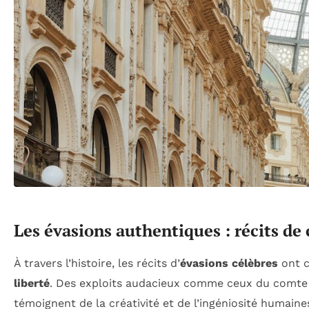
Les évasions authentiques : récits de
À travers l’histoire, les récits d’
évasions célèbres
ont c
liberté
. Des exploits audacieux comme ceux du comte d
témoignent de la créativité et de l’ingéniosité humaines