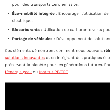
pour des transports zéro émission.
Éco-mobilité intégrée
: Encourager l’utilisation d
électriques.
Biocarburants
: Utilisation de carburants verts pou
Partage de véhicules
: Développement de solutions 
Ces éléments démontrent comment nous pouvons
réi
solutions innovantes
et en intégrant des pratiques éc
préservant la planète pour les générations futures. P
L’énergie geek
ou
Institut PIVERT
.