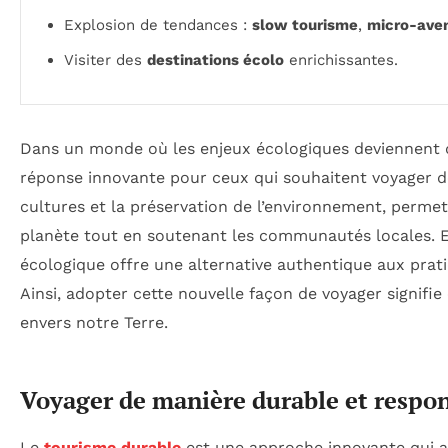
Explosion de tendances :
slow tourisme
,
micro-ave
Visiter des
destinations écolo
enrichissantes.
Dans un monde où les enjeux écologiques deviennent d
réponse innovante pour ceux qui souhaitent voyager 
cultures et la préservation de l’environnement, perme
planète tout en soutenant les communautés locales. En 
écologique offre une alternative authentique aux prati
Ainsi, adopter cette nouvelle façon de voyager signifi
envers notre Terre.
Voyager de manière durable et respo
Le
tourisme durable
est une approche innovante qui all