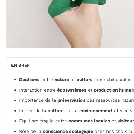
EN BREF
Dualisme
entre
nature
et
culture
: une philosophie
Interaction entre
écosystèmes
et
production humai
Importance de la
préservation
des ressources natur
Impact de la
culture
sur le
environnement
et vice v
Équilibre fragile entre
communes locales
et
visiteu
Rôle de la
conscience écologique
dans nos choix cu