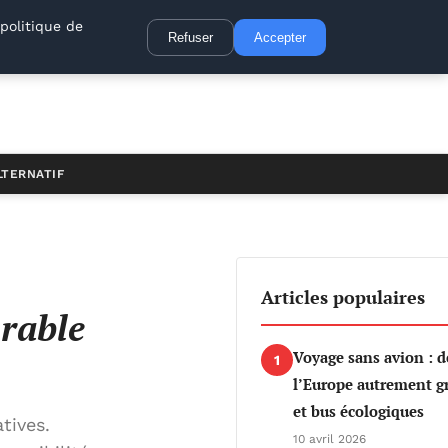
politique de
Refuser
Accepter
LTERNATIF
Articles populaires
urable
Voyage sans avion : d
1
l’Europe autrement gr
et bus écologiques
tives.
10 avril 2026