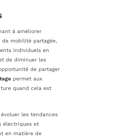
s
hant à améliorer
 de mobilité partagée,
ents individuels en
et de diminuer les
’opportunité de partager
tage
permet aux
oiture quand cela est
e évoluer les tendances
s électriques et
nt en matière de