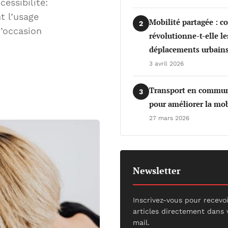
essibilité:
t l’usage
Mobilité partagée : 
2
d’occasion
révolutionne-t-elle le
déplacements urbains
3 avril 2026
Transport en commun 
3
pour améliorer la mob
27 mars 2026
Newsletter
Inscrivez-vous pour recevo
articles directement dans 
mail.