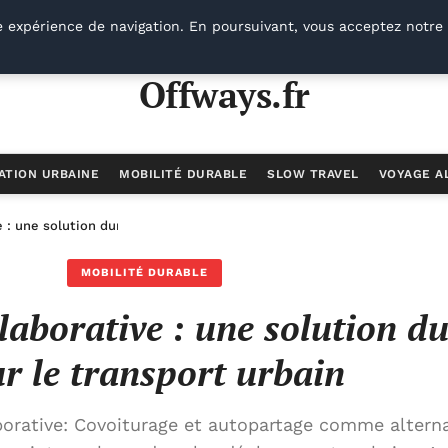
e expérience de navigation. En poursuivant, vous acceptez notre 
Offways.fr
ATION URBAINE
MOBILITÉ DURABLE
SLOW TRAVEL
VOYAGE A
e : une solution durable pour le transport urbain
MOBILITÉ DURABLE
laborative : une solution d
r le transport urbain
orative: Covoiturage et autopartage comme alterna