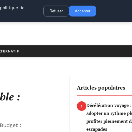
politique de
Refuser
Accepter
LTERNATIF
Articles populaires
le :
Décélération voyage
1
adopter un rythme plu
profiter pleinement d
Budget :
escapades