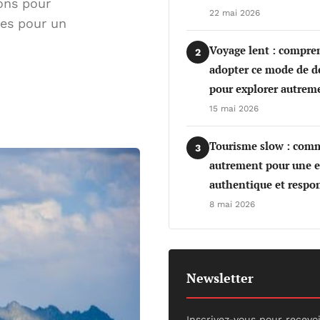
ons pour
22 mai 2026
res pour un
Voyage lent : compre
2
adopter ce mode de 
pour explorer autrem
15 mai 2026
Tourisme slow : com
3
autrement pour une e
authentique et respo
8 mai 2026
Newsletter
Inscrivez-vous pour recevo