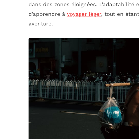
dans des zones éloignées. L’adaptabilité et
d’apprendre à
voyager léger
, tout en étan
aventure.