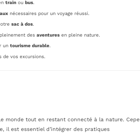
 en
train
ou
bus
.
iaux
nécessaires pour un voyage réussi.
otre
sac à dos
.
r pleinement des
aventures
en pleine nature.
r un
tourisme durable
.
s de vos excursions.
le monde tout en restant connecté à la nature. Cep
, il est essentiel d’intégrer des pratiques