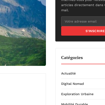
articles directement dans 
mail.
S'INSCRIRE
Catégories
Actualité
Digital Nomad
Exploration Urbaine
Mobilité Durable