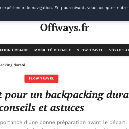
e expérience de navigation. En poursuivant, vous acceptez notre 
Offways.fr
ATION URBAINE
MOBILITÉ DURABLE
SLOW TRAVEL
VOYAGE A
cking durable : conseils et astuces
SLOW TRAVEL
 pour un backpacking durab
conseils et astuces
mportance d’une bonne préparation avant le départ. 