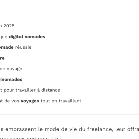
en 2025
 que
digital nomades
nomade
réussie
re
en voyage
ginomades
 pour travailler à distance
nt de vos
voyages
tout en travaillant
s embrassent le mode de vie du freelance, leur offran
 nouveaux horizons. La