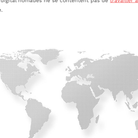
s digital nomades ne se contentent pas de
travailler 
e.