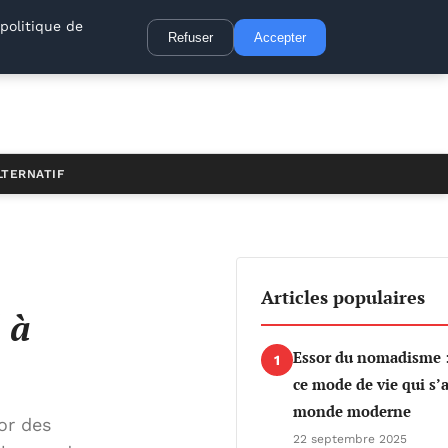
politique de
Refuser
Accepter
LTERNATIF
Articles populaires
 à
Essor du nomadisme 
1
ce mode de vie qui s’
monde moderne
or des
22 septembre 2025