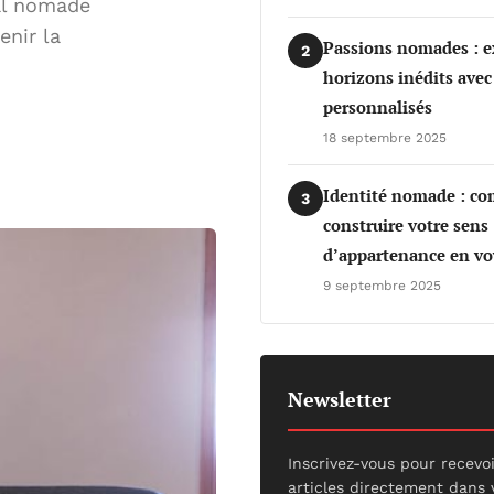
tal nomade
enir la
Passions nomades : e
2
horizons inédits avec
personnalisés
18 septembre 2025
Identité nomade : c
3
construire votre sens
d’appartenance en vo
9 septembre 2025
Newsletter
Inscrivez-vous pour recevo
articles directement dans 