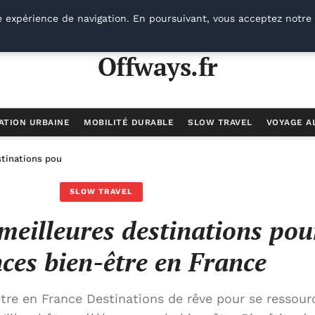
e expérience de navigation. En poursuivant, vous acceptez notre 
Offways.fr
ATION URBAINE
MOBILITÉ DURABLE
SLOW TRAVEL
VOYAGE A
stinations pour des vacances bien-être en France
SLOW TRAVEL
meilleures destinations pou
ces bien-être en France
re en France Destinations de rêve pour se ressour