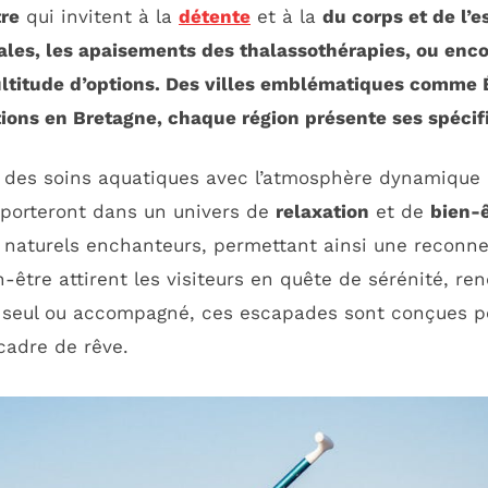
tre
qui invitent à la
détente
et à la
du corps et de l’e
ales
, les apaisements des
thalassothérapies
, ou enco
 multitude d’options. Des villes emblématiques comme
ions en Bretagne, chaque région présente ses spécific
er des soins aquatiques avec l’atmosphère dynamique d
nsporteront dans un univers de
relaxation
et de
bien-
naturels enchanteurs, permettant ainsi une reconnex
n-être attirent les visiteurs en quête de sérénité, re
 seul ou accompagné, ces escapades sont conçues po
cadre de rêve.