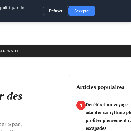
politique de
Refuser
Accepter
LTERNATIF
Articles populaires
r des
Décélération voyage
1
adopter un rythme plu
profiter pleinement d
cer Spas,
escapades