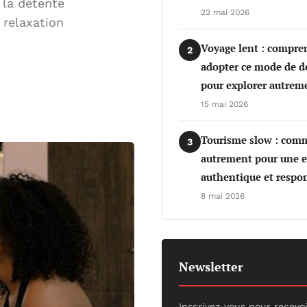
 la détente
22 mai 2026
 relaxation
Voyage lent : compre
2
adopter ce mode de 
pour explorer autrem
15 mai 2026
Tourisme slow : com
3
autrement pour une e
authentique et respo
8 mai 2026
Newsletter
Inscrivez-vous pour recevo