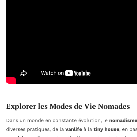
Explorer les Modes de Vie Nomades
Dans un monde en constante évolution, le
nomadism
diverses pratiques, de la
vanlife
à la
tiny house
, en pa